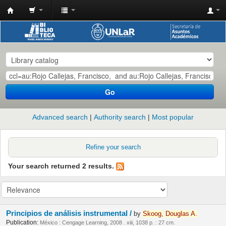
Biblioteca
-
Universidad
Nacional
de
Go
La
Rioja
Advanced search
Authority search
Most popular
Refine your search
Your search returned 2 results.
Principios de análisis instrumental /
by
Skoog,
Douglas
A.
Publication:
México : Cengage Learning, 2008 . xiii, 1038 p. : 27 cm.