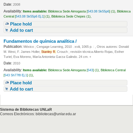
Date:
2008
Availability:
Items available:
Biblioteca Sede Aimogasta [
543.08 Sk55p6
] (1),
Biblioteca
Central [
543.08 Sk55p6 Ej.1
] (1),
Biblioteca Sede Chepes (1),
Place hold
Add to cart
Fundamentos de química analítica /
Publication:
México ; Cengage Learning, 2010 . xviii, 1065 p. : , Otros autores: Donald
M. West, F. James Holler,
Stanley
R.
Crouch ; revisión técnica Alberto Rojas, Esther
Turiel, Eva Moreno, María Antonieta Garza Galindo. 24 cm. +
Date:
2010
Availability:
Items available:
Biblioteca Sede Aimogasta [
543
] (1),
Biblioteca Central
[
543 Sh77f8 Ej.1
] (1),
Place hold
Add to cart
Sistema de Bibliotecas UNLaR
Correos Electrónicos: bibliotecas@unlar.edu.ar